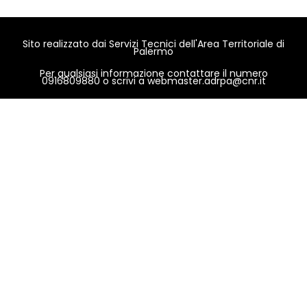
Sito realizzato dai Servizi Tecnici dell'Area Territoriale di
Palermo
Per qualsiasi informazione contattare il numero
0916809880 o scrivi a
webmaster.adrpa@cnr.it