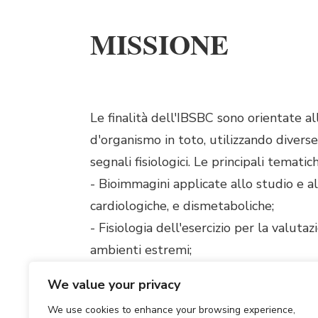
MISSIONE
Le finalità dell'IBSBC sono orientate al
d'organismo in toto, utilizzando diverse
segnali fisiologici. Le principali tematic
- Bioimmagini applicate allo studio e a
cardiologiche, e dismetaboliche;
- Fisiologia dell'esercizio per la valuta
ambienti estremi;
- Neurofisiologia e neuro fisiopatologi
We value your privacy
- Genetica genomica e proteomica appli
We use cookies to enhance your browsing experience,
neurologiche, oncologiche, cardiologich