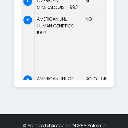
AMERICAN
SI
+
MINERALOGIST 1993
AMERICAN JNL
NO
+
HUMAN GENETICS
1997
AMERICAN JNL OF
SOLO 1949;
+
HUMAN GENETICS
1983; 1992-1993;
2004
AMERICAN JNL OF
SI
+
HUMAN GENETICS
1992
© Archivo biblioteca - ADRPA Palermo