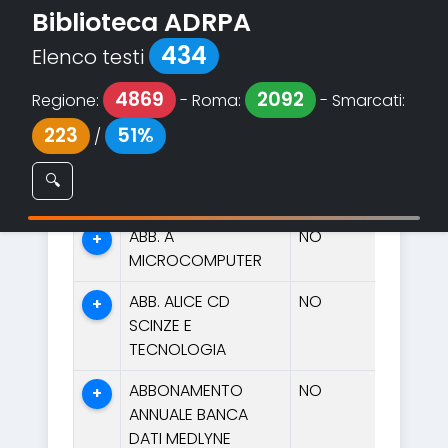
Biblioteca ADRPA
434
Elenco testi
4869
2092
Regione:
- Roma:
- Smarcati:
223
51%
/
🔍
#
Descrizione
Trasferimento
N
ABB. A
NO
+
MICROCOMPUTER
ABB. ALICE CD
NO
+
SCINZE E
TECNOLOGIA
ABBONAMENTO
NO
+
ANNUALE BANCA
DATI MEDLYNE