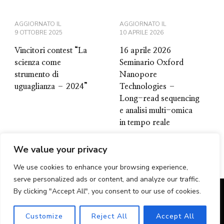
AGGIORNATO IL
AGGIORNATO IL
9 OTTOBRE 2025
10 APRILE 2026
Vincitori contest “La
16 aprile 2026
scienza come
Seminario Oxford
strumento di
Nanopore
uguaglianza – 2024”
Technologies –
Long-read sequencing
e analisi multi-omica
in tempo reale
We value your privacy
We use cookies to enhance your browsing experience,
serve personalized ads or content, and analyze our traffic.
By clicking "Accept All", you consent to our use of cookies.
Sito realizzato dai Servizi Tecnici dell'Area Territoriale di
Palermo
Customize
Reject All
Accept All
Per qualsiasi informazione contattare il numero